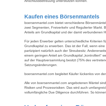
Anschlussbetreuung unterstützen können.
Kaufen eines Börsenmantels
boersenmantel.com bietet verschiedene Börsenmäntel 
zwei Segmenten, Freiverkehr und Regulierter Markt. 
Anteils am Grundkapital und der damit verbundenen H
Für jeden Erwerber gelten unterschiedliche Kriterien f
Grundkapital zu erwerben. Das ist der Fall, wenn eine
partizipiert natürlich auch der Streubesitz. Anderers
einem geringen Anteil am Grundkapital „kontrolliert“ w
auf der Hauptversammlung besitzt (75% des vertrete
Satzungsänderungen.
boersenmantel.com begleitet Käufer lückenlos von der 
Alle von boersenmantel.com angebotenen Mäntel sind fre
Risiken und Prozessrisiken. Das wird auch umfangreic
vollumfängliche Due Diligence durchführen. So können 