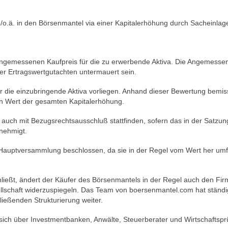
o.ä. in den Börsenmantel via einer Kapitalerhöhung durch Sacheinlag
 angemessenen Kaufpreis für die zu erwerbende Aktiva. Die Angemessen
der Ertragswertgutachten untermauert sein.
 die einzubringende Aktiva vorliegen. Anhand dieser Bewertung bemisst
en Wert der gesamten Kapitalerhöhung.
auch mit Bezugsrechtsausschluß stattfinden, sofern das in der Satzung
nehmigt.
 Hauptversammlung beschlossen, da sie in der Regel vom Wert her umf
hließt, ändert der Käufer des Börsenmantels in der Regel auch den Fi
lschaft widerzuspiegeln. Das Team von boersenmantel.com hat ständige
ließenden Strukturierung weiter.
ch über Investmentbanken, Anwälte, Steuerberater und Wirtschaftsprüfe