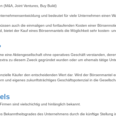
n (M&A, Joint Ventures, Buy Build)
er Unternehmensentwicklung und bedeutet für viele Unternehmen einen 
müssen auch die
einmaligen und fortlaufenden
Kosten einer B
örsennoti
d, bietet der Kauf eines Börsenmantels die Möglichkeit sehr kosten- und
?
ne eine Aktiengesellschaft
ohne
operatives Geschäft
verstanden
, dere
ie extra zu diesem Zweck gegründet wurden oder um ehemals
tätige
Unt
otenzielle Käufer den entscheidenden Wert dar. Wird der Börsenmantel 
 und eigenes zukunftsträchtiges Geschäftspotenzial in die Gesellscha
els
irmen sind vielschichtig und hinlänglich bekannt.
s Bekanntheitsgrades des Unternehmens durch die künftige Stellung i