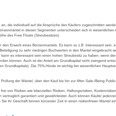
an, die individuell auf die Ansprüche des Käufers zugeschnitten wer
Börsenmäntel in diesen Segmenten unterscheiden sich in wesentlichen
öhe des Free Floats (Streubesitzes).
ür den Erwerb eines Börsenmantels. Es kann so z.B. Interessant sein, e
 Beteiligung zu sehr niedrigen Buchwerten in den Mantel eingebracht w
eits kann es interessant sein einen hohen Streubesitz zu haben, wenn d
erden können. Auch ist der Anteil am Grundkapital nicht zwingend entsch
nen Grundkapitals). Die 75%-Hürde ist wichtig bei wesentlichen Hau
Prüfung der Mäntel, über den Kauf bis hin zur After-Sale-/Being Publi
i von Risiken wie bilanziellen Risiken, Haftungsrisiken, Kostenrisiken,
h vertraglich garantiert und gewährleistet. Auch können Käufer jederz
Sie ihr Geschäft binnen kürzester Zeit in einen risikenfreien Mantel e