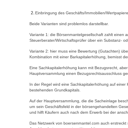
Einbringung des Geschäfts/Immobilien/Wertpapiere/
Beide Varianten sind problemlos darstellbar.
Variante 1: die Börsenmantelgesellschaft zahlt einen
Steuerberater/Wirtschaftsprüfer über ein Substanz- o
Variante 2: hier muss eine Bewertung (Gutachten) über
Kombination mit einer Barkapitalerhöhung, bemisst d
E
ine Sachkapitalerhöhung kann mit Bezugsrecht, aber 
Hauptversammlung einen Bezugsrechtsausschluss ge
In der Regel wird eine Sachkapitalerhöhung auf einer
bestehenden Grundkapitals.
Auf der
Hauptversammlung
, die die Sacheinlage besc
um sein Geschäftsfeld in der börsengehandelten Gesel
und hilft Käufern auch nach dem Erwerb bei der ansch
Das Netzwerk von boersenmantel.com auch erstreckt si