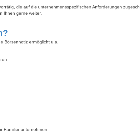
orrätig, die auf
die unternehmens
spezifischen Anforderungen zugeschn
en Ihnen gerne weiter.
n?
ine Börsennotiz ermöglicht u.a.
oren
für Familienunternehmen