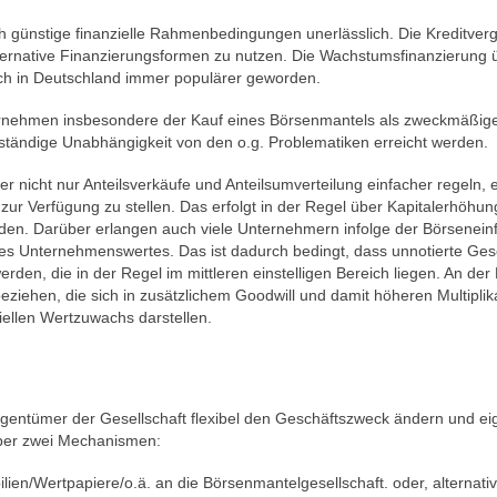
ch
günstige finanzielle Rahmenbedingungen unerlässlich. Die Kreditverg
ernative Finanzierungsformen zu nutzen. Die Wachstumsfinanzierung 
h in Deutschland immer populärer geworden.
ternehmen insbesondere der Kauf eines Börsenmantels als zweckmäßige
ständige Unabhängigkeit von den o.g. Problematiken erreicht werden.
nicht nur Anteilsverkäufe und Anteilsumverteilung einfacher regeln, e
l
zur Verfügung zu stellen. Das erfolgt in der Regel über Kapitalerhöh
den. Darüber erlangen auch viele Unternehmern infolge der Börsenein
es Unternehmenswertes. Das ist dadurch bedingt, dass unnotierte Ge
erden, die in der Regel im mittleren einstelligen Bereich liegen. An de
iehen, die sich in zusätzlichem Goodwill und damit höheren Multipli
iellen Wertzuwachs darstellen.
entümer der Gesellschaft flexibel den Geschäftszweck ändern und eige
über zwei Mechanismen:
en/Wertpapiere/o.ä. an die Börsenmantelgesellschaft. oder, alternativ